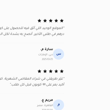
درهم في طلبي الأخير. أنصح به بشدة لكل ال
سارة م.
س
دبي، الإمارات
2025/03/25
“غيّر طريقتي في شراء المقاضي الشهرية. كو
أكيد بمر على ٩٩ كوبون قبل كل طلب.”
مريم ع.
م
القاهرة، مصر