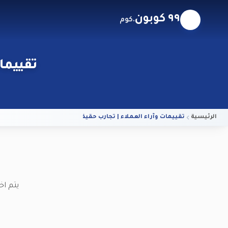
٩٩ كوبون
.كوم
تقييمات 
الرئيسية
تقييمات وآراء العملاء | تجارب حقيقية على ٩٩ كوبون
يتم اخ