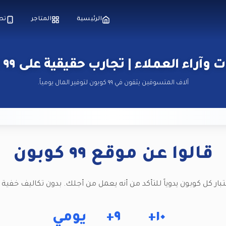
الرئيسية
المتاجر
تط
وآراء العملاء | تجارب حقيقية على ٩٩ كوبون
آلاف المتسوقين يثقون في ٩٩ كوبون لتوفير المال يومياً.
قالوا عن موقع ٩٩ كوبون
تبار كل كوبون يدوياً للتأكد من أنه يعمل من أجلك. بدون تكاليف خفية دا
١٠+
٩+
يومي