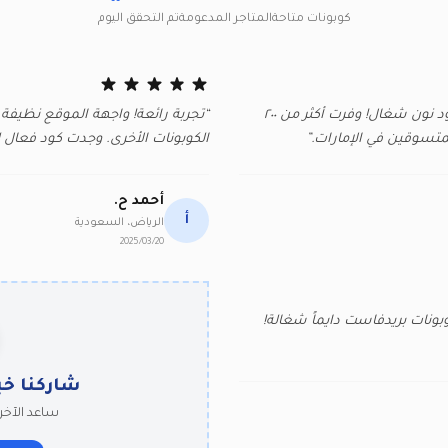
كوبونات متاحة
المتاجر المدعومة
تم التحقق اليوم
“الموقع الوحيد اللي أثق فيه للحصول على كود نون شغال! وفرت أكثر من ٢٠٠
“تجربة رائعة! واجهة الموقع نظيفة
متسوقين في الإمارات.”
الكوبونات الأخرى. وجدت كود فعال ل
أحمد ح.
أ
الرياض، السعودية
2025/03/20
بونات بريدفاست دايماً شغالة!
شاركنا خب
ساعد الآخري