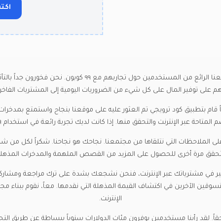
اكتب
لا تأخذ كلمتنا فقط - اقرأ ما تقوله مجتمعنا الرائع من المستخدمين ح
 على توفير المال على كل شيء من الضروريات اليومية إلى المشتريات الفاخرة و
 قام بتطبيق كود ترويجي تم العثور عليه على موقعنا بنجاح واستمتع بمدخرا
الإنترنت والتحقق منها. إذا كانت لديك تجربة رائعة في استخدام ٩٩ كوبون، فنحن نود سماع قصتك أيضاً!
لى الملاحظات التي نتلقاها من مجتمعنا. نجاحك هو نجاحنا. شكراً لكل من شار
تحقق مرة أخرى للحصول على المزيد من القصص الملهمة والمدخرات المذهلة
تخدمت ٩٩ كوبون للتوفير في مشترياتك عبر الإنترنت، فنحن نشجعك بشدة على ترك مراجعة و
ين الآخرين في اكتشاف القيمة المذهلة التي نقدمها. معاً، نقوم ببناء مجتم
الإنترنت.
عل ٩٩ كوبون مميزاً حقاً. لقد رأينا مستخدمين يوفرون مئات الدولارات سنوياً ببساطة عن 