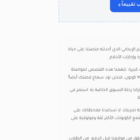
 تقييماً
ول تجاربهم مع ٩٩ كوبون. نحن فخورون جداً بالتأثير الإيجابي الذي أحدثته منصتنا على حياة
إجازات الأحلام.
ت كبيرة. تلهمنا هذه القصص لمواصلة
كنا رحلة التسوق الخاصة به. استمر في
.
مشاركة تجربتك. لا تساعدنا ملاحظاتك على
ع الكوبونات الأكثر ثقة وموثوقية على
طريق التحقق من موقعنا قبل الدفع. من الطلاب