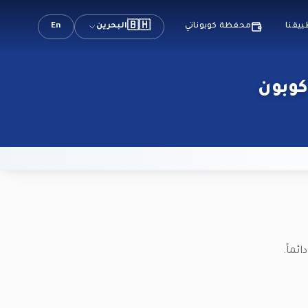
🇧🇭
البحرين
En
بيقنا
محفظة كوبوناتي
ئماً.