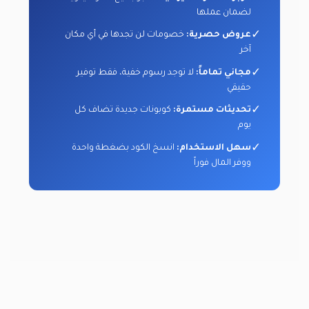
لضمان عملها
✓
عروض حصرية:
خصومات لن تجدها في أي مكان
آخر
✓
مجاني تماماً:
لا توجد رسوم خفية، فقط توفير
حقيقي
✓
تحديثات مستمرة:
كوبونات جديدة تضاف كل
يوم
✓
سهل الاستخدام:
انسخ الكود بضغطة واحدة
ووفر المال فوراً