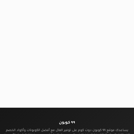
٩٩ كوبون
يساعدك موقع ٩٩ كوبون دوت كوم على توفير المال مع أفضل الكوبونات وأكواد الخصم