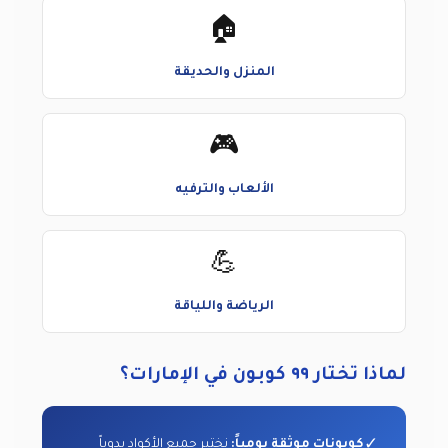
🏠
المنزل والحديقة
🎮
الألعاب والترفيه
💪
الرياضة واللياقة
لماذا تختار ٩٩ كوبون في الإمارات؟
✓
كوبونات موثقة يومياً:
نختبر جميع الأكواد يدوياً