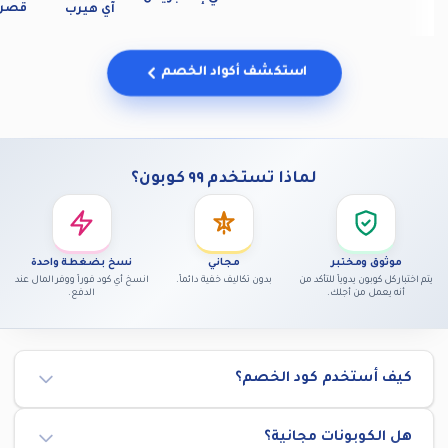
قصر الأ
آي هيرب
استكشف أكواد الخصم
لماذا تستخدم ٩٩ كوبون؟
موثوق ومختبر
مجاني
نسخ بضغطة واحدة
يتم اختبار كل كوبون يدوياً للتأكد من
بدون تكاليف خفية دائماً.
انسخ أي كود فوراً ووفر المال عند
أنه يعمل من أجلك.
الدفع.
كيف أستخدم كود الخصم؟
هل الكوبونات مجانية؟