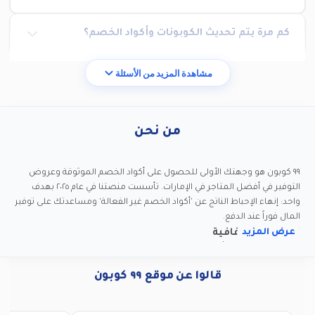
كم مرة يتم تحديث الكوبونات وأكواد الخصم؟
مشاهدة المزيد من الأسئلة
من نحن
٩٩ كوبون هو وجهتك الأولى للحصول على أكواد الخصم الموثوقة وعروض
التوفير في أفضل المتاجر في الإمارات. تأسست منصتنا في عام ٢٠٢٥ بهدف
واحد: إنهاء الإحباط الناتج عن 'أكواد الخصم غير الفعالة' ومساعدتك على توفير
المال فوراً عند الدفع.
عرض المزيد
التزامنا بالشفافية
نحن نؤمن بأن الثقة تُبنى على الصراحة. استخدام ٩٩ كوبون مجاني تماماً لأننا
قد نحصل على عمولة بسيطة عند الشراء من خلال روابطنا. تسمح لنا هذه
قالوا عن موقع ٩٩ كوبون
الشراكات بالحفاظ على فريق عمل متخصص يقوم باختبار مئات الأكواد يدوياً
كل أسبوع، لضمان حصولك دائماً على أفضل العروض الشغالة فعلياً.
كيف نوثق الكوبونات