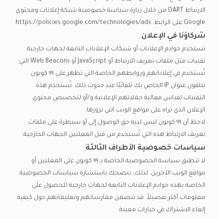
الارتباط DART من خلال زيارة سياسة خصوصية شبكة إعلانات ومحتوى
Google على الرابط: https://policies.google.com/technologies/ads
شركاؤنا في الإعلان
تستخدم خوادم الإعلانات أو شبكات الإعلانات التابعة لجهات خارجية
تقنيات مثل ملفات تعريف الارتباط أو JavaScript أو Web Beacons التي
تُستخدم في إعلاناتهم وروابطهم الخاصة التي تظهر على ٩٩ كوبون.
يتلقون عنوان IP الخاص بك تلقائيًا عند حدوث ذلك. تُستخدم هذه
التقنيات لقياس فعالية حملاتهم الإعلانية و/أو لتخصيص محتوى
الإعلان الذي تراه على مواقع الويب التي تزورها.
لاحظ أن ٩٩ كوبون ليس لديه حق الوصول إلى أو سيطرة على ملفات
تعريف الارتباط هذه التي تُستخدم من قبل المعلنين الجهات الخارجية.
سياسات خصوصية الأطراف الثالثة
لا تنطبق سياسة الخصوصية الخاصة بـ ٩٩ كوبون على المعلنين أو
مواقع الويب الآخرين. لذلك، ننصحك باستشارة سياسات الخصوصية
الخاصة بهذه خوادم الإعلانات التابعة لجهات خارجية للحصول على
معلومات أكثر تفصيلاً. قد تتضمن ممارساتهم وتعليماتهم حول كيفية
إلغاء الاشتراك في خيارات معينة.