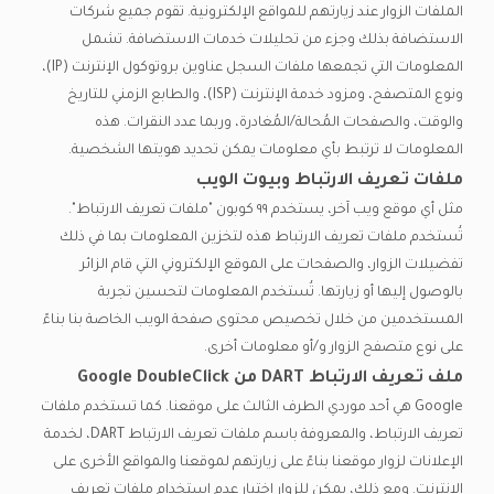
الملفات الزوار عند زيارتهم للمواقع الإلكترونية. تقوم جميع شركات
الاستضافة بذلك وجزء من تحليلات خدمات الاستضافة. تشمل
المعلومات التي تجمعها ملفات السجل عناوين بروتوكول الإنترنت (IP)،
ونوع المتصفح، ومزود خدمة الإنترنت (ISP)، والطابع الزمني للتاريخ
والوقت، والصفحات المُحالة/المُغادرة، وربما عدد النقرات. هذه
المعلومات لا ترتبط بأي معلومات يمكن تحديد هويتها الشخصية.
ملفات تعريف الارتباط وبيوت الويب
مثل أي موقع ويب آخر، يستخدم ٩٩ كوبون "ملفات تعريف الارتباط".
تُستخدم ملفات تعريف الارتباط هذه لتخزين المعلومات بما في ذلك
تفضيلات الزوار، والصفحات على الموقع الإلكتروني التي قام الزائر
بالوصول إليها أو زيارتها. تُستخدم المعلومات لتحسين تجربة
المستخدمين من خلال تخصيص محتوى صفحة الويب الخاصة بنا بناءً
على نوع متصفح الزوار و/أو معلومات أخرى.
ملف تعريف الارتباط DART من Google DoubleClick
Google هي أحد موردي الطرف الثالث على موقعنا. كما تستخدم ملفات
تعريف الارتباط، والمعروفة باسم ملفات تعريف الارتباط DART، لخدمة
الإعلانات لزوار موقعنا بناءً على زيارتهم لموقعنا والمواقع الأخرى على
الإنترنت. ومع ذلك، يمكن للزوار اختيار عدم استخدام ملفات تعريف