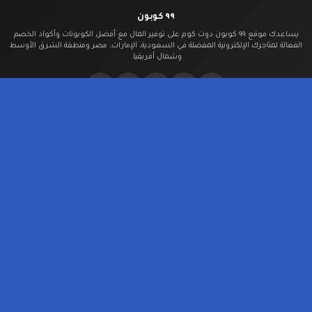
٩٩ كوبون
يساعدك موقع ٩٩ كوبون دوت كوم على توفير المال مع أفضل الكوبونات وأكواد الخصم
الفعالة لمتاجرك الإلكترونية المفضلة في السعودية، الإمارات، مصر ومنطقة الشرق الأوسط
وشمال أفريقيا.
الرئيسية
الرئيسية
تطبيق ٩٩ كوبون
محفظة كوبوناتي
من نحن
سياسة
الخصوصية
شروط الاستخدام
اتصل بنا
آراء المستخدمين
المتاجر
نون - noon
شي إن
علي إكسبريس
آي هيرب
جاب
فوغا كلوسيت
في
للعطور
نمشي
جيت باك
الدول
السعودية
الإمارات
مصر
قطر
البحرين
الكويت
عُمان
الأردن
ليبيا
لبنان
العراق
المغرب
المتاجر العالمية
© 2026 ٩٩ كوبون. جميع الحقوق محفوظة.
تم التحقق والتحديث اليوم:
2026/07/23 18:25
٩٩ كوبون مدعوم من قبل جمهوره. عندما تشتري من خلال الروابط الموجودة على موقعنا، قد نربح
عمولة تابعة.