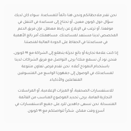
نحن نقدر ملاحظاتكم ونحن هنا دائماً للمساعدة. سواء كان لديك
سؤال حول كوبون معين، أو تحتاج إلى مساعدة في التنقل في
موقعنا، أو ترغب في الإبلاغ عن رابط معطل، فإن فريق الدعم
المخصص لدينا مستعد لمساعدتك. مساهمتك أمر بالغ الأهمية
في مساعدتنا في الحفاظ على الجودة العالية لمنصتنا.
إذا كنت علامة تجارية أو بائع تجزئة يتطلع إلى الشراكة مع ٩٩ كوبون،
فنحن نود أن نسمع منك! يرجى التواصل مع فريق الشراكات لدينا
باستخدام النموذج أعلاه. نحن نقدم فرص تعاون متنوعة
لمساعدتك في الوصول إلى جمهورنا الواسع من المتسوقين
المتفاعلين والأذكياء.
للاستفسارات الصحفية، أو الميزات الإعلامية، أو المراسلات
التجارية العامة، يرجى تحديد الموضوع المناسب من القائمة
المنسدلة. نحن نسعى جاهدين للرد على جميع الاستفسارات في
أسرع وقت ممكن. شكراً لتواصلكم مع ٩٩ كوبون.