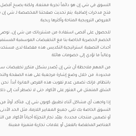
التسوق في شي إن هو دائماً تجربة ممتعة، ولكنه يصبح أفضل 
فتح مدخرات إضافية. يتم تحديث صفحتنا المخصصة لـ شي إن ب
العروض الترويجية المتاحة وأكثرها ربحية.
للحصول على أقصى استفادة من مشترياتك من شي إن، نوصي ب
الخصم الحصرية الخاصة بنا مع التخفيضات الموسمية المستمرة
أحداث التصفية. استراتيجية التكديس هذه مفضلة لدى مستخدمينا 
وغالباً ما تؤدي إلى خصومات هائلة.
من المهم ملاحظة أن شي إن يُصدر بشكل متكرر تخفيضات سري
محدودة. من خلال وضع إشارة مرجعية على هذه الصفحة والتح
بانتظام، فإنك تضمن عدم تفويت هذه الفرص العابرة أبداً. نحن 
الشاق المتمثل في العثور على الأكواد حتى لا تضطر أنت إلى ذلك
إذا واجهت أي مشاكل أثناء تطبيق كوبون شي إن، فتأكد أولاً من
التسوق الخاصة بك تلبي جميع المعايير اللازمة، مثل الحد الأدن
أو تضمين منتجات محددة. يقيّد تجار التجزئة أحياناً الأكواد من ا
العناصر المخفضة بالفعل أو علامات تجارية متميزة معينة.