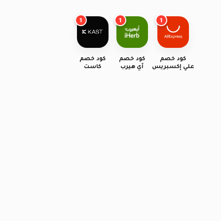
1
1
1
كود خصم
كود خصم
كود خصم
علي إكسبريس
آي هيرب
كاست