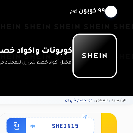
٩٩ كوبون
.كوم
كوبونات واكواد خصم
أفضل أكواد خصم شي إن للعملاء في المت
الرئيسية
المتاجر
كود خصم شي إن
الشروط والتفاصيل
SHEIN15
نسخ