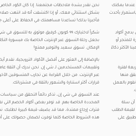
عندما يمكنك
نحن نقدر بشدة ملاحظات مجتمعنا. إذا كان الكود الخاص
استمرار بأحدث
بشكل استثنائي معك، أو إذا اكتشفت أنه قد انتهت صلاحيت
فأخبرنا بذلك! تساعدنا مساهمتك في الحفاظ على أعلى ج
دمج أكواد
شكراً لاختيارك ٩٩ كوبون كرفيق موثوق به للتسوق 
 للمتجر أو
بجعل رحلة التسوق عبر الإنترنت الخاصة بك ميسورة التك
الأكثر ذكاءً
الإمكان. تسوق سعيد والتوفير ممتع!
بالإضافة إلى العثور على أفضل الأكواد الترويجية، نقدم أي
عة لفترة
وتقييمات المستخدمين لـ شي إن. نحن ندرك أن الثقة عا
قق منها
عبر الإنترنت. من خلال القراءة عن تجارب المتسوقين الآخر
نقوم بالعمل
قرارات أكثر استنارة والشعور بالثقة في مشترياتك.
.
عند التسوق في شي إن، تذكر دائماً التحقق من سياسات 
 أن سلة
المحددة الخاصة بهم. قد توفر بعض أكواد الخصم التي نقدم
ى لقيمة الطلب
فترات إرجاع ممتدة، مما قد يضيف قيمة كبيرة لطلبك. نس
لتطبيق على
هذه الشروط الخاصة كلما توفرت لضمان حصولك على أف