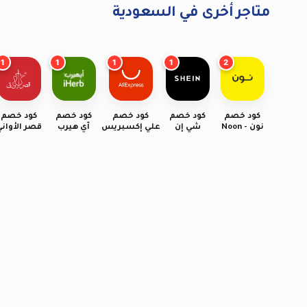
متاجر أخرى في السعودية
1
1
1
1
2
كود خصم
كود خصم
كود خصم
كود خصم
كود خصم
نون - Noon
شي إن
علي إكسبريس
آي هيرب
قصر الأواني