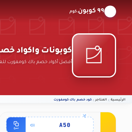
٩٩ كوبون
.كوم
كوبونات واكواد خص
أفضل أكواد خصم باك كومفورت للعملاء
الرئيسية
المتاجر
كود خصم باك كومفورت
الشروط والتفاصيل
A50
نسخ