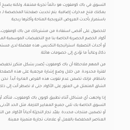
التسوق في باك كومفورت هو دائماً تجربة ممتعة، ولكنه يصبح 
يمكنك فتح مدخرات إضافية. يتم تحديث صفحتنا المخصصة لـ ب
باستمرار بأحدث العروض الترويجية المتاحة وأكثرها ربحية.
للحصول على أقصى استفادة من مشترياتك من باك كومفورت،
أكواد الخصم الحصرية الخاصة بنا مع التخفيضات الموسمية الم
أو أحداث التصفية. استراتيجية التكديس هذه مفضلة لدى مستخدم
ذكاءً وغالباً ما تؤدي إلى خصومات هائلة.
من المهم ملاحظة أن باك كومفورت يُصدر بشكل متكرر تخفيض
لفترة محدودة. من خلال وضع إشارة مرجعية على هذه الصفحة 
بانتظام، فإنك تضمن عدم تفويت هذه الفرص العابرة أبداً. نحن 
الشاق المتمثل في العثور على الأكواد حتى لا تضطر أنت إلى ذلك
إذا واجهت أي مشاكل أثناء تطبيق كوبون باك كومفورت، فتأكد أو
التسوق الخاصة بك تلبي جميع المعايير اللازمة، مثل الحد الأدن
أو تضمين منتجات محددة. يقيّد تجار التجزئة أحياناً الأكواد من ا
العناصر المخفضة بالفعل أو علامات تجارية متميزة معينة.