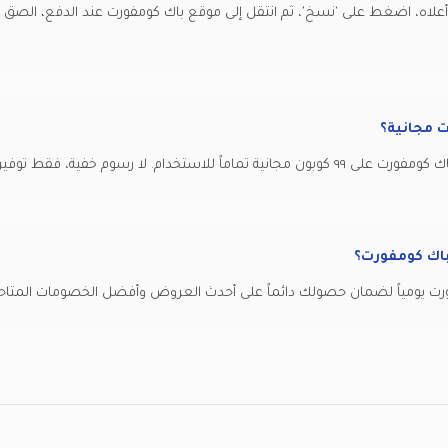
أعلاه، اضغط على 'نسخ'، ثم انتقل إلى موقع باك كومفورت عند الدفع، الصق
ت مجانية؟
ستخدام. لا رسوم خفية، فقط توفير حقيقي
باك كومفورت؟
رت يومياً لضمان حصولك دائماً على أحدث العروض وأفضل الخصومات المتاح