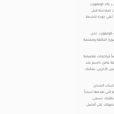
بـ باك كومفورت
ت صلاحيته قبل
 أعلى جودة للخدمة
ي باك كومفورت. نحن
ورة التكلفة وممتعة
ضاً مراجعات تفصيلية
ثقة عامل حاسم عند
قين الآخرين، يمكنك
سياسات الشحن
 التي نقدمها شحناً
ة لطلبك. نسعى
 حصولك على أفضل