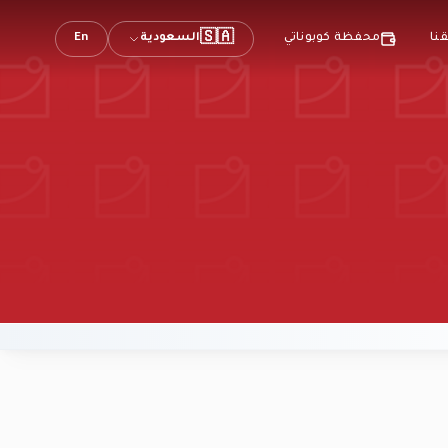
🇸🇦
السعودية
En
نا
محفظة كوبوناتي