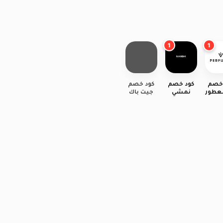
1
1
 خصم
كود خصم
كود خصم
لعطور
نمشي
جيت باك