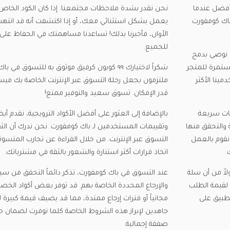
أفضل عندما
نحن نقدر بشدة ملاحظات مجتمعنا. إذا كان الكود الخاص 
اك كومفورت
يعمل بشكل استثنائي معك، أو إذا اكتشفت أنه قد انته
الأوان، فأخبرنا بذلك! تساعدنا مساهمتك في الحفاظ على
للجميع.
 نوصي بدمج
ستمرة للمتجر
شكراً لاختيارك ٩٩ كوبون كرفيق موثوق به للتسوق ف
ينا الأكثر
ملتزمون بجعل رحلة التسوق عبر الإنترنت الخاصة بك ميس
قدر الإمكان. تسوق سعيد والتوفير ممتع!
ات سريعة
بالإضافة إلى العثور على أفضل الأكواد الترويجية، نقدم أي
والتحقق منها
وتقييمات المستخدمين لـ باك كومفورت. نحن ندرك أن ال
نقوم بالعمل
التسوق عبر الإنترنت. من خلال القراءة عن تجارب المتسو
.
اتخاذ قرارات أكثر استنارة والشعور بالثقة في مشترياتك.
لاً من أن سلة
عند التسوق في باك كومفورت، تذكر دائماً التحقق من 
ى لقيمة الطلب
والإرجاع المحددة الخاصة بهم. قد توفر بعض أكواد الخصم
لتطبيق على
مجانياً أو فترات إرجاع ممتدة، مما قد يضيف قيمة كبير
جاهدين لإبراز هذه الشروط الخاصة كلما توفرت لضمان
صفقة إجمالية.