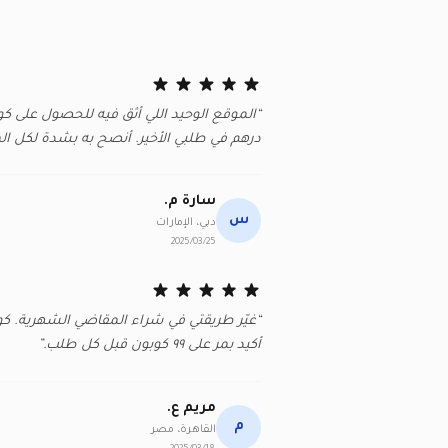
درهم في طلبي الأخير. أنصح به بشدة لكل ال
سارة م.
س
دبي، الإمارات
2025/03/25
“غيّر طريقتي في شراء المقاضي الشهرية. كو
أكيد بمر على ٩٩ كوبون قبل كل طلب.”
مريم ع.
م
القاهرة، مصر