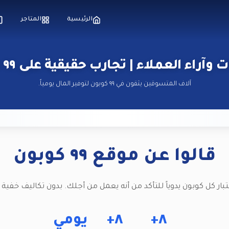
الرئيسية
المتاجر
وآراء العملاء | تجارب حقيقية على ٩٩ كوبون
آلاف المتسوقين يثقون في ٩٩ كوبون لتوفير المال يومياً.
قالوا عن موقع ٩٩ كوبون
تبار كل كوبون يدوياً للتأكد من أنه يعمل من أجلك. بدون تكاليف خفية دا
٨+
٨+
يومي