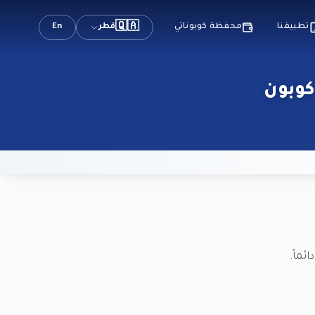
🇶🇦
قطر
En
تطبيقنا
محفظة كوبوناتي
ئماً.