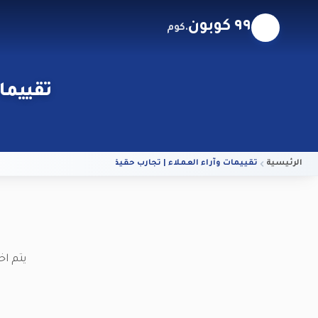
٩٩ كوبون
.كوم
تقييمات 
الرئيسية
تقييمات وآراء العملاء | تجارب حقيقية على ٩٩ كوبون
يتم اخ