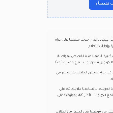
 تقييماً
ول تجاربهم مع ٩٩ كوبون. نحن فخورون جداً بالتأثير الإيجابي الذي أحدثته منصتنا على حياة
إجازات الأحلام.
ت كبيرة. تلهمنا هذه القصص لمواصلة
كنا رحلة التسوق الخاصة به. استمر في
.
مشاركة تجربتك. لا تساعدنا ملاحظاتك على
ع الكوبونات الأكثر ثقة وموثوقية على
طريق التحقق من موقعنا قبل الدفع. من الطلاب