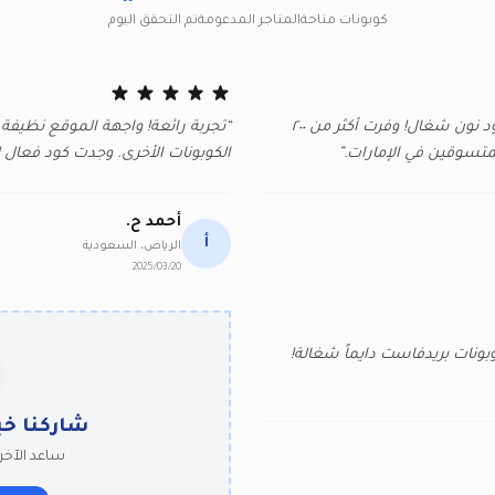
كوبونات متاحة
المتاجر المدعومة
تم التحقق اليوم
“الموقع الوحيد اللي أثق فيه للحصول على كود نون شغال! وفرت أكثر من ٢٠٠
“تجربة رائعة! واجهة الموقع نظيفة
متسوقين في الإمارات.”
الكوبونات الأخرى. وجدت كود فعال ل
أحمد ح.
أ
الرياض، السعودية
2025/03/20
بونات بريدفاست دايماً شغالة!
شاركنا خب
ساعد الآخري