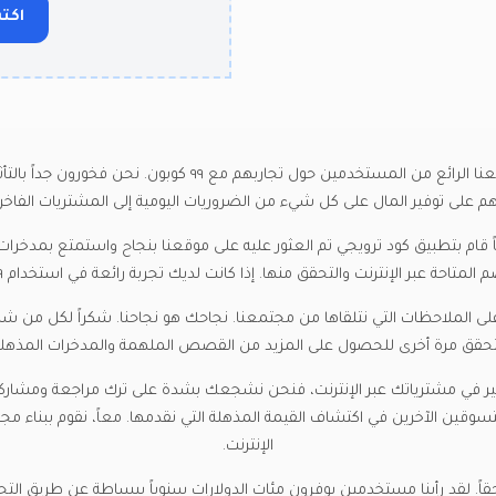
اكتب
لا تأخذ كلمتنا فقط - اقرأ ما تقوله مجتمعنا الرائع من المستخدمين ح
 على توفير المال على كل شيء من الضروريات اليومية إلى المشتريات الفاخرة و
 قام بتطبيق كود ترويجي تم العثور عليه على موقعنا بنجاح واستمتع بمدخرا
الإنترنت والتحقق منها. إذا كانت لديك تجربة رائعة في استخدام ٩٩ كوبون، فنحن نود سماع قصتك أيضاً!
لى الملاحظات التي نتلقاها من مجتمعنا. نجاحك هو نجاحنا. شكراً لكل من شار
تحقق مرة أخرى للحصول على المزيد من القصص الملهمة والمدخرات المذهلة
تخدمت ٩٩ كوبون للتوفير في مشترياتك عبر الإنترنت، فنحن نشجعك بشدة على ترك مراجعة و
ين الآخرين في اكتشاف القيمة المذهلة التي نقدمها. معاً، نقوم ببناء مجتم
الإنترنت.
عل ٩٩ كوبون مميزاً حقاً. لقد رأينا مستخدمين يوفرون مئات الدولارات سنوياً ببساطة عن 