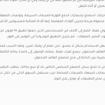
الأكواد الترويجية التي تم التحقق منها في أي وقت وفي أي مكان، سواء كنت ف
لمنزل أو أثناء التنقل.
لزيادة مدخراتك. استمتع بإشعارات الدفع الفورية للمبيعات السريعة، وتوصيات الصفق
لة مريحة لتخزين أكوادك المفضلة. إنها الأداة المثالية للمتسوقين الأذكيا
تنزيل التطبيق مجاني تماماً، وإعداد حسابك يستغرق بضع ثوانٍ فقط. انضم إلى الآلاف من المستخدمين الذين جعلوا تطبيق ٩٩
ت أفضل الصفقات - قم بتنزيل التطبيق اليوم وابدأ في التوفير على الفور.
ن وسريعاً وسهل الاستخدام بشكل لا يصدق. نحن نعلم أن وقتك ثمين، ولهذا السبب قمنا
 الهاتف المحمول. ببضع نقرات فقط، يمكنك الوصول إلى قاعدة بياناتنا الكاملة
رية دون الحاجة إلى فتح متصفح الهاتف المحمول.
 نحن لا نتتبع سجل التصفح الشخصي الخاص بك أو نبيع بياناتك. يتطلب التطبي
عارات لتنبيهك بالمبيعات الضخمة. جرب مستقبل التسوق الذكي من خلال تنز