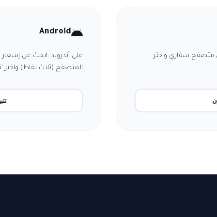
Android
ي متصفح سفاري واختر
على أندرويد: ابحث عن إشعار '
المتصفح (ثلاث نقاط) واختر 'ت
ن
تثب