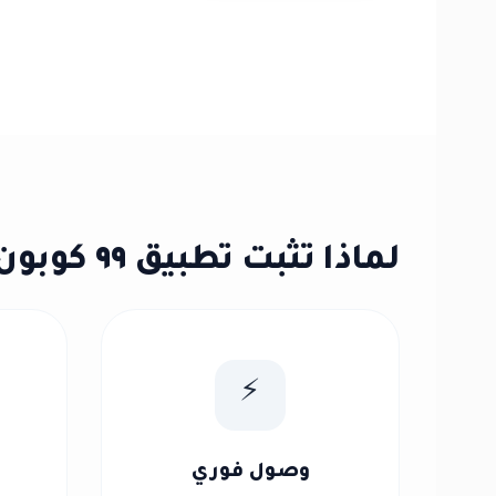
لماذا تثبت تطبيق ٩٩ كوبون؟
⚡
وصول فوري