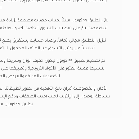
وبديهية في متناول يدك. يمكنك الآن الوصول إلى الآلاف من 
ا
يأتي تطبيق ٩٩ كوبون مليئاً بميزات حصرية مصممة 
المخصصة بناءً على تفضيلات التسوق الخاصة بك، ومحفظة محمو
أساسياً من روتين التسوق عبر الهاتف المحمول. لا تفو
تم تصميم تطبيق ٩٩ كوبون ليكون خفيف الوز
بتبسيط عملية العثور على الأكواد الترويجية وتطبيقها على
للخصومات الموثقة والعروض الحص
الأمان والخصوصية أمران بالغ الأهمية في تطوير تطبيقاتنا.
ببساطة الوصول إلى الإنترنت لجلب أحدث الصفقات ودفع الإش
تطبيق ٩٩ كوبون من متجر التطبيقات أو جوجل بلاي اليوم.