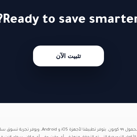
Ready to save smarter
تثبيت الآن
ارتق بمدخراتك إلى المستوى التالي باستخدام تطبيق الهاتف المحمول ٩٩ كوبون. يتوفر تطبيقنا لأجهزة iOS و Android، وي