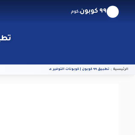
٩٩ كوبون
.كوم
تطبيق ٩٩ كوبون | كو
الرئيسية
تطبيق ٩٩ كوبون | كوبونات التوفير على هاتفك