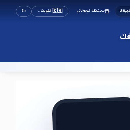
🇰🇼
الكويت
En
بيقنا
محفظة كوبوناتي