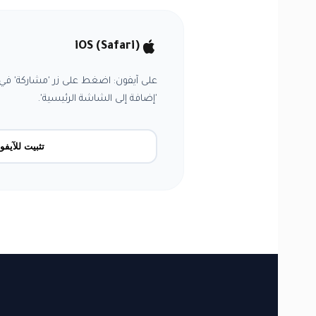
iOS (Safari)
على آيفون: اضغط على زر 'مشاركة' ف
'إضافة إلى الشاشة الرئيسية'.
تثبيت للآيفو