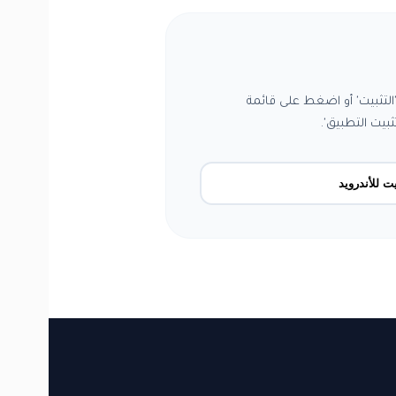
التثبيت' أو اضغط على قائمة
ثبيت التطبيق'.
يت للأندرويد