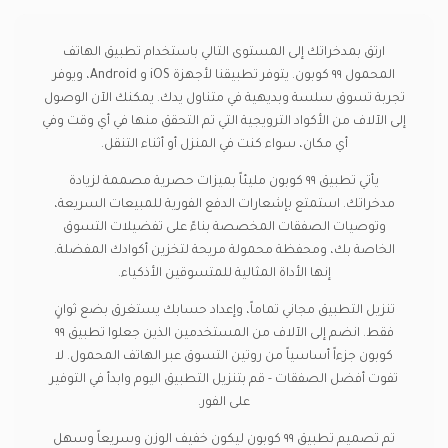
ارتق بمدخراتك إلى المستوى التالي باستخدام تطبيق الهاتف
المحمول ٩٩ كوبون. يتوفر تطبيقنا لأجهزة iOS و Android، ويوفر
تجربة تسوق سلسة وبديهية في متناول يدك. يمكنك الآن الوصول
إلى الآلاف من الأكواد الترويجية التي تم التحقق منها في أي وقت وفي
أي مكان، سواء كنت في المنزل أو أثناء التنقل.
يأتي تطبيق ٩٩ كوبون مليئاً بميزات حصرية مصممة لزيادة
مدخراتك. استمتع بإشعارات الدفع الفورية للمبيعات السريعة،
وتوصيات الصفقات المخصصة بناءً على تفضيلات التسوق
الخاصة بك، ومحفظة محمولة مريحة لتخزين أكوادك المفضلة.
إنها الأداة المثالية للمتسوقين الأذكياء.
تنزيل التطبيق مجاني تماماً، وإعداد حسابك يستغرق بضع ثوانٍ
فقط. انضم إلى الآلاف من المستخدمين الذين جعلوا تطبيق ٩٩
كوبون جزءاً أساسياً من روتين التسوق عبر الهاتف المحمول. لا
تفوت أفضل الصفقات - قم بتنزيل التطبيق اليوم وابدأ في التوفير
على الفور.
تم تصميم تطبيق ٩٩ كوبون ليكون خفيف الوزن وسريعاً وسهل