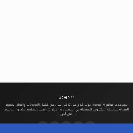
٩٩ كوبون
يساعدك موقع ٩٩ كوبون دوت كوم على توفير المال مع أفضل الكوبونات وأكواد الخصم
الفعالة لمتاجرك الإلكترونية المفضلة في السعودية، الإمارات، مصر ومنطقة الشرق الأوسط
وشمال أفريقيا.