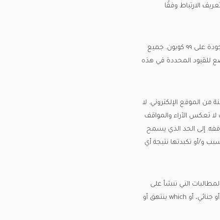
على استخدام ملفات تعريف الارتباط وفقًا
ما لم ينص على خلاف ذلك، تمتلك ٩٩ كوبون و/أو المرخصون لها حقوق الملكية الفكرية لجميع المواد الموجودة على ٩٩ كوبون. جميع
مك الشخصي الخاص الخاضع للقيود المحددة في هذه
من الموقع الإلكتروني. لا
ات لا تعكس الآراء والمواقف
قف của الشخص الذي ينشر آرائه ومواقفه. إلى الحد الذي يسمح
و نفقات تسبب و/أو تكبدتها نتيجة أي
مطالبات التي تنشأ على
موقعك الإلكتروني. لا يجب أن يظهر أي رابط على أي موقع ويب يمكن تفسيره على أنه تشهيري أو فاضح أو جنائي، أو which ينتهق أو