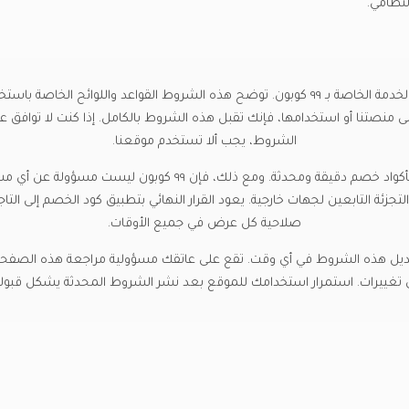
لنظامي.
مرحباً بك في شروط الخدمة الخاصة بـ ٩٩ كوبون. توضح هذه الشروط القواعد واللوائح الخ
 منصتنا أو استخدامها، فإنك تقبل هذه الشروط بالكامل. إذا كنت لا توافق 
الشروط، يجب ألا تستخدم موقعنا.
مهمتنا هي تزويدك بأكواد خصم دقيقة ومحدثة. ومع ذلك، فإن ٩٩ كوبون 
تجزئة التابعين لجهات خارجية. يعود القرار النهائي بتطبيق كود الخصم إلى التا
صلاحية كل عرض في جميع الأوقات.
يل هذه الشروط في أي وقت. تقع على عاتقك مسؤولية مراجعة هذه الصفحة
أي تغييرات. استمرار استخدامك للموقع بعد نشر الشروط المحدثة يشكل قبول